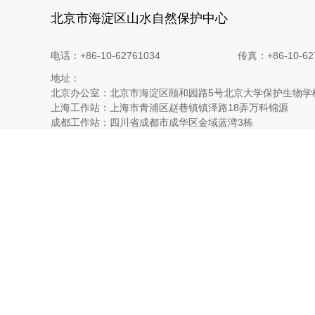
北京市海淀区山水自然保护中心
电话：+86-10-62761034
传真：+86-10-62
地址：
北京办公室：北京市海淀区颐和园路5号北京大学保护生物学
上海工作站：上海市青浦区赵巷镇镇泽路18弄万科锦源
成都工作站：四川省成都市成华区金域蓝湾3栋
昆明工作站：云南省昆明市五华区嘉城大厦二单元
西宁工作站：青海省西宁市城西区西川南路49号世纪丽都2号
玉树工作站：青海省玉树藏族自治州结古镇上民南小区6号楼
昂赛工作站：青海省玉树藏族自治州杂多县昂赛乡年都二社
嘉塘工作站：青海省玉树藏族自治州称多县珍秦镇二村
拉萨工作站：西藏自治区拉萨市城关区八一路解甲园小区14栋
墨脱格林工作站：西藏自治区林芝市墨脱县背崩乡格林村村
海口工作站：海南省海口市美兰区美祥横路2号和风江岸9号
相关链接：
大猫谷自然体验
BIA生物多样性影响评估工具
红外相机