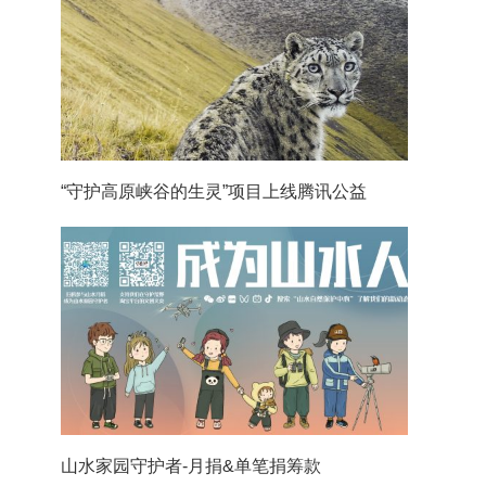
“守护高原峡谷的生灵”项目上线腾讯公益
山水家园守护者-月捐&单笔捐筹款