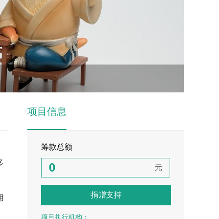
项目信息
筹款总额
，
多
0
元
1
捐赠支持
用
2
项目执行机构：