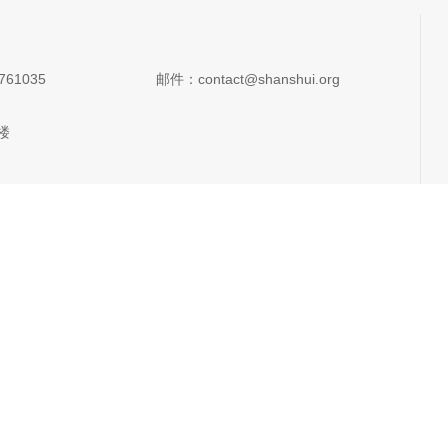
761035
邮件：contact@shanshui.org
楼
楼6单元
2单元
保热通澜沧江边
2单元
委会
楼
照片AI识别助手
潜力OECMs案例平台