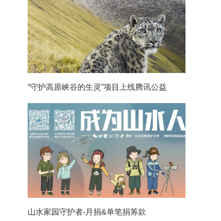
“守护高原峡谷的生灵”项目上线腾讯公益
山水家园守护者-月捐&单笔捐筹款