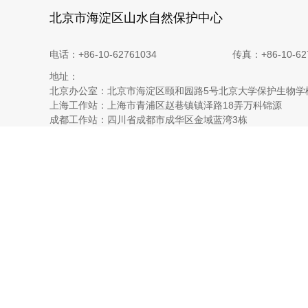
北京市海淀区山水自然保护中心
电话：+86-10-62761034
传真：+86-10-62
地址：
北京办公室：北京市海淀区颐和园路5号北京大学保护生物学
上海工作站：上海市青浦区赵巷镇镇泽路18弄万科锦源
成都工作站：四川省成都市成华区金域蓝湾3栋
昆明工作站：云南省昆明市五华区嘉城大厦二单元
西宁工作站：青海省西宁市城西区西川南路49号世纪丽都2号
玉树工作站：青海省玉树藏族自治州结古镇上民南小区6号楼
昂赛工作站：青海省玉树藏族自治州杂多县昂赛乡年都二社
嘉塘工作站：青海省玉树藏族自治州称多县珍秦镇二村
拉萨工作站：西藏自治区拉萨市城关区八一路解甲园小区14栋
墨脱格林工作站：西藏自治区林芝市墨脱县背崩乡格林村村
海口工作站：海南省海口市美兰区美祥横路2号和风江岸9号
相关链接：
大猫谷自然体验
BIA生物多样性影响评估工具
红外相机