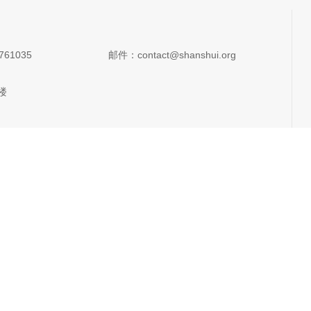
761035
邮件：contact@shanshui.org
楼
楼6单元
2单元
保热通澜沧江边
2单元
委会
楼
照片AI识别助手
潜力OECMs案例平台