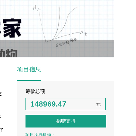
0
0
0
1
1
1
2
2
0
2
3
0
3
1
3
4
1
4
2
0
4
5
2
5
0
3
项目信息
1
5
6
3
6
1
4
2
6
7
4
7
2
5
筹款总额
0
3
7
8
5
8
3
6
支
1
4
8
9
6
9
.
4
7
元
2
5
9
7
5
8
迹
捐赠支持
3
6
8
6
9
了
项目执行机构：