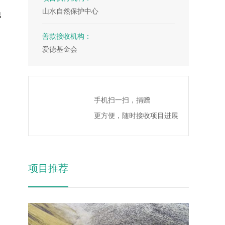
4
7
9
7
山水自然保护中心
他
5
8
8
6
9
9
善款接收机构：
爱德基金会
7
8
9
手机扫一扫，捐赠
更方便，随时接收项目进展
项目推荐