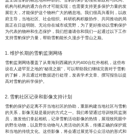
盖全国雪豹的栖息地和种群的。雪豹的保护必须依靠政府与民间、
机构与机构的通力合作才可能实现；也需要支持更多保护力量的发
展壮大，才能保护这个物种广大的栖息地。我们很高兴看到，以政
府主导，当地社区、社会组织、科研机构积极协作、共同推动的局
面正在日益明朗。无论你在城市或荒野，为了更好推动以雪豹保护
为代表的物种和生态保护，我们想邀请你和我们一起通过以下工作
支持雪豹保护力量，帮助雪豹能长久漫步于雪山之巅。
维护长期的雪豹监测网络
雪豹监测网络覆盖了从青海到西藏的大约400台红外相机，这些布
设在人迹罕至之地的“秘境之眼”，可以帮助我们继续完善对于雪豹
的了解，并且通过对数据进行处理，发表学术文章、撰写报告以提
高对雪豹的科学保护。
雪豹社区记录和影像支持计划
雪豹的保护必定离不开当地社区的协助，重新构建当地社区与雪豹
的关系，影像无疑是最好的方式之一。我们希望通过培训牧民监测
员，激发他们拿起相机，记录雪豹活动影像的热情，展现牧民眼中
的野生动物，以及野生动物与人类活动的关系，传播正确的保护观
和当地的传统文化。这些影像，将会通过展览等公众活动的形式和