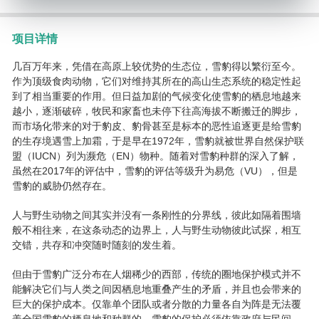
项目详情
几百万年来，凭借在高原上较优势的生态位，雪豹得以繁衍至今。
作为顶级食肉动物，它们对维持其所在的高山生态系统的稳定性起
到了相当重要的作用。但日益加剧的气候变化使雪豹的栖息地越来
越小，逐渐破碎，牧民和家畜也未停下往高海拔不断搬迁的脚步，
而市场化带来的对于豹皮、豹骨甚至是标本的恶性追逐更是给雪豹
的生存境遇雪上加霜，于是早在1972年，雪豹就被世界自然保护联
盟（IUCN）列为濒危（EN）物种。随着对雪豹种群的深入了解，
虽然在2017年的评估中，雪豹的评估等级升为易危（VU），但是
雪豹的威胁仍然存在。
人与野生动物之间其实并没有一条刚性的分界线，彼此如隔着围墙
般不相往来，在这条动态的边界上，人与野生动物彼此试探，相互
交错，共存和冲突随时随刻的发生着。
但由于雪豹广泛分布在人烟稀少的西部，传统的圈地保护模式并不
能解决它们与人类之间因栖息地重叠产生的矛盾，并且也会带来的
巨大的保护成本。仅靠单个团队或者分散的力量各自为阵是无法覆