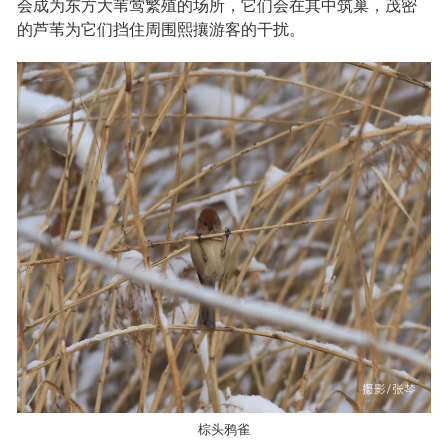
会成为东方大苇莺繁殖的场所，它们会在其中筑巢，茂密
的芦苇为它们挡住周围熙攘游客的干扰。
棕头鸦雀