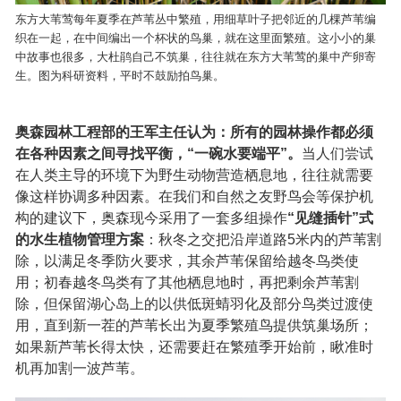
东方大苇莺每年夏季在芦苇丛中繁殖，用细草叶子把邻近的几棵芦苇编
织在一起，在中间编出一个杯状的鸟巢，就在这里面繁殖。这小小的巢
中故事也很多，大杜鹃自己不筑巢，往往就在东方大苇莺的巢中产卵寄
生。图为科研资料，平时不鼓励拍鸟巢。
奥森园林工程部的王军主任认为：所有的园林操作都必须
在各种因素之间寻找平衡，“一碗水要端平”。
当人们尝试
在人类主导的环境下为野生动物营造栖息地，往往就需要
像这样协调多种因素。在我们和自然之友野鸟会等保护机
构的建议下，奥森现今采用了一套多组操作
“见缝插针”式
的水生植物管理方案
：秋冬之交把沿岸道路5米内的芦苇割
除，以满足冬季防火要求，其余芦苇保留给越冬鸟类使
用；初春越冬鸟类有了其他栖息地时，再把剩余芦苇割
除，但保留湖心岛上的以供低斑蜻羽化及部分鸟类过渡使
用，直到新一茬的芦苇长出为夏季繁殖鸟提供筑巢场所；
如果新芦苇长得太快，还需要赶在繁殖季开始前，瞅准时
机再加割一波芦苇。