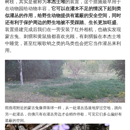
树枝，其实是被称为
本杰士堆
的装置，这个措施最早用于
在动物园给动物丰容，
它可以在灌木不足的情况下起到类
似灌丛的作用，给野生动物提供有遮蔽的安全空间，同时
还有利于保护周边的野生地被不受踩踏、生长更加旺盛
。
装置搭建完成后我们在一旁安装了红外相机，也确实发现
蒙古兔、刺猬和黄鼠狼都喜欢光顾，有刺猬躲在本杰士堆
中睡觉，甚至红喉歌鸲之类的鸟类也会把它当作灌丛来利
用。
雨燕塔附近的蒙古兔像弹珠球一样，从一处灌丛迅速地穿过空地，跳向
另一处灌丛，仿佛只有在灌丛旁边才会稍作停歇，可见它们多么偏好有
遮蔽的空间。