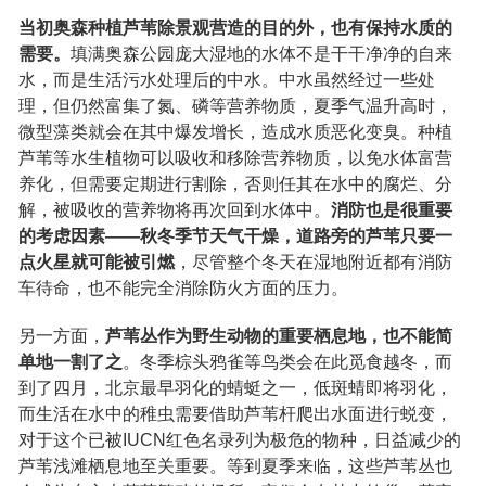
当初奥森种植芦苇除景观营造的目的外，也有保持水质的
需要。
填满奥森公园庞大湿地的水体不是干干净净的自来
水，而是生活污水处理后的中水。中水虽然经过一些处
理，但仍然富集了氮、磷等营养物质，夏季气温升高时，
微型藻类就会在其中爆发增长，造成水质恶化变臭。种植
芦苇等水生植物可以吸收和移除营养物质，以免水体富营
养化，但需要定期进行割除，否则任其在水中的腐烂、分
解，被吸收的营养物将再次回到水体中。
消防也是很重要
的考虑因素——秋冬季节天气干燥，道路旁的芦苇只要一
点火星就可能被引燃
，尽管整个冬天在湿地附近都有消防
车待命，也不能完全消除防火方面的压力。
另一方面，
芦苇丛作为野生动物的重要栖息地，也不能简
单地一割了之
。冬季棕头鸦雀等鸟类会在此觅食越冬，而
到了四月，北京最早羽化的蜻蜓之一，低斑蜻即将羽化，
而生活在水中的稚虫需要借助芦苇杆爬出水面进行蜕变，
对于这个已被IUCN红色名录列为极危的物种，日益减少的
芦苇浅滩栖息地至关重要。等到夏季来临，这些芦苇丛也