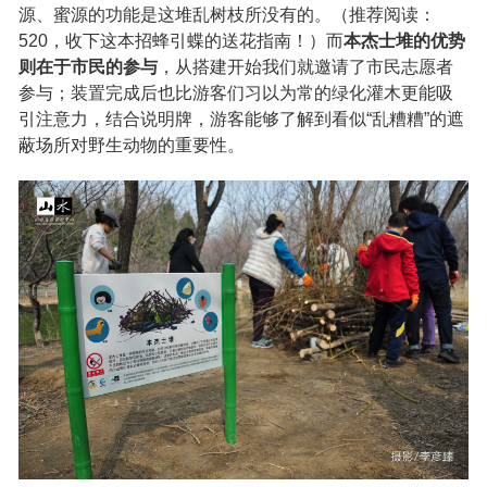
源、蜜源的功能是这堆乱树枝所没有的。（推荐阅读：
520，收下这本招蜂引蝶的送花指南！
）而
本杰士堆的优势
则
在于市民的参与
，从搭建开始我们就邀请了市民志愿者
参与；装置完成后也比游客们习以为常的绿化灌木更能吸
引注意力，结合说明牌，游客能够了解到看似“乱糟糟”的遮
蔽场所对野生动物的重要性。