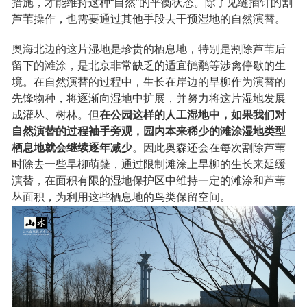
措施，才能维持这种“自然”的平衡状态。除了见缝插针的割
芦苇操作，也需要通过其他手段去干预湿地的自然演替。
奥海北边的这片湿地是珍贵的栖息地，特别是割除芦苇后
留下的滩涂，是北京非常缺乏的适宜鸻鹬等涉禽停歇的生
境。在自然演替的过程中，生长在岸边的旱柳作为演替的
先锋物种，将逐渐向湿地中扩展，并努力将这片湿地发展
成灌丛、树林。但
在公园这样的人工湿地中，如果我们对
自然演替的过程袖手旁观，园内本来稀少的滩涂湿地类型
栖息地就会继续逐年减少
。因此奥森还会在每次割除芦苇
时除去一些旱柳萌蘖，通过限制滩涂上旱柳的生长来延缓
演替，在面积有限的湿地保护区中维持一定的滩涂和芦苇
丛面积，为利用这些栖息地的鸟类保留空间。