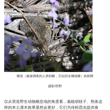
睡觉（被做调查的人类吵醒，又钻回去继续睡）的刺猬
摄影/田野
仅从营造野生动物栖息地的角度看，栽植胡枝子、荆条这
样的本土灌木效果显然会更好，它们为传粉昆虫提供食