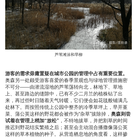
芦苇滩涂和旱柳
游客的需求毋庸置疑在城市公园的管理中占有重要位置。
奥森另一处颇受游客喜爱的春季景观也与绿地管理措施密
不可分——由潜流湿地的芦苇荡转向北，林地下、草地
上、甚至路边的缝隙中，已有不少二月兰的植株钻了出
来，再过些时日随着天气转暖，它们便会如花毯般铺满几
处林下。而按照传统上公园中整齐的冷季草坪上，早开堇
菜、蒲公英这样的野花都会被作为“杂草”拔除掉，
奥森则尝
试着在管理上稍加“放松”
，不特地拔草，并把割草的时间
推迟到野花结实繁殖之后；甚至会主动混合播撒像蒲公英
这样的草本植物的种子。从营造栖息地的角度看，这样掺