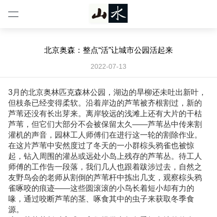
北京奥森：整点“活”让城市公园活起来
2022-07-13
3月的北京奥林匹克森林公园，湖边的旱柳还未吐出新叶，
但枝条已经变得柔软。沿着岸边的芦苇被齐根割过，新的
芦苇还没有长出芽来。离岸较远的浅滩上还有大片的干枯
芦苇，但它们大部分不会被保留太久——芦苇丛中传来割
灌机的声音，园林工人师傅们在进行这一轮的割除作业。
在这片芦苇中安然度过了冬天的一小群棕头鸦雀也被惊
起，钻入周围的灌丛或远处小岛上残存的芦苇丛。待工人
师傅的工作告一段落，我们几人也跟着跋涉过去，自然之
友野鸟会的老师从割倒的芦苇杆中拣出几支，观察棕头鸦
雀啄咬的痕迹——这些圆滚滚的小鸟长着短小却有力的
喙，通过咬断芦苇的茎、啄食其中的虫子来获取冬季食
源。