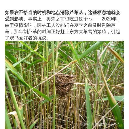
如果在不恰当的时机和地点清除芦苇丛，这些栖息地就会
受到影响。
事实上，奥森之前也吃过这个亏——2020年，
由于疫情影响，园林工人没能赶在夏季之前及时割除芦
苇，那年割芦苇的时间正好赶上东方大苇莺的繁殖，引起
了观鸟爱好者的抗议。