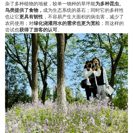
杂了多种植物的地被，较单一物种的草坪能
为多种昆虫、
鸟类提供了食物，
成为生态系统的基石；同时它的多样性
也让它
更具有韧性
，不容易产生大面积的病虫害，减少了
农药使用；对
绿化浇灌用水的需求也更为宽松
；而这样的
尝试也
获得了游客的认可
。