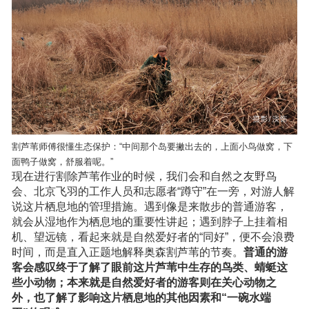
割芦苇师傅很懂生态保护：“中间那个岛要撇出去的，上面小鸟做窝，下
面鸭子做窝，舒服着呢。”
现在进行割除芦苇作业的时候，我们会和自然之友野鸟
会、北京飞羽的工作人员和志愿者“蹲守”在一旁，对游人解
说这片栖息地的管理措施。遇到像是来散步的普通游客，
就会从湿地作为栖息地的重要性讲起；遇到脖子上挂着相
机、望远镜，看起来就是自然爱好者的“同好”，便不会浪费
时间，而是直入正题地解释奥森割芦苇的节奏。
普通的游
客会感叹终于了解了眼前这片芦苇中生存的鸟类、蜻蜓这
些小动物；本来就是自然爱好者的游客则在关心动物之
外，也了解了影响这片栖息地的其他因素和“一碗水端