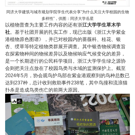
同济大学建筑与城市规划学院学生代表分享“为什么关注大学校园的生物
多样性”，供图：同济大学岳星
以植物普查为主要工作内容的还有浙
江大学学生草木学
社
。基于社团开展的扎实工作，现已出版《浙江大学紫金
港植物原色图谱》，并已对校园内的蔷薇科、桂花、银
杏、绶草等特定植物类群展开调查。其中银杏物候调查旨
在探索物种间的物候差异以及物候响应气候变化的差异，
是一个长期进行的公民科学项目。浙江大学学生绿之源协
会则把关注点放在了校园鸟类与水域的监测保护上。截至
2024年5月，协会观鸟护鸟部在紫金港观察到的鸟种总数已
达到237种，总计收到救助事件238笔，其中鸟撞和流浪猫
扑杀是造成鸟类伤亡的前两大原因。