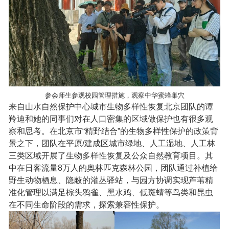
参会师生参观校园管理措施，观察中华蜜蜂巢穴
来自山水自然保护中心城市生物多样性恢复北京团队的谭
羚迪和她的同事们对在人口密集的区域做保护也有很多观
察和思考。在北京市“精野结合”的生物多样性保护的政策背
景之下，团队在平原/建成区城市绿地、人工湿地、人工林
三类区域开展了生物多样性恢复及公众自然教育项目。其
中在日客流量8万人的奥林匹克森林公园，团队通过补植给
野生动物栖息、隐蔽的灌丛驿站，与园方协调实现芦苇精
准化管理以满足棕头鸦雀、黑水鸡、低斑蜻等鸟类和昆虫
在不同生命阶段的需求，探索兼容性保护。