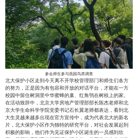
参会师生参与燕园鸟类调查
北大保护小区走到今天离不开学校管理部门和师生们各方
的努力，正是因为有包容和开放的对话平台，才能在一方
校园中留住树洞里中华蜜蜂的巢、红角鸮在树枝上的家。
在活动致辞中，北京大学房地产管理部部长陈杰老师和北
京大学生命科学学院党委书记石长翼老师都表达，看到北
大生灵越来越多出现在官方宣传中，成为代表北大的新名
片，北大保护小区作为独特的研究平台，对社会发展起到
积极的影响，他们作为见证保护小区诞生的一员感到欣