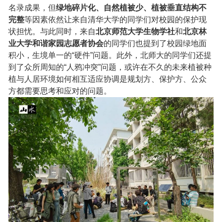
名录成果，但
绿地碎片化、自然植被少、植被垂直结构不
完整
等因素依然让来自清华大学的同学们对校园的保护现
状担忧。与此同时，来自
北京师范大学生物学社
和
北京林
业大学和谐家园志愿者协会
的同学们也提到了校园绿地面
积小，生境单一的“硬件”问题。此外，北师大的同学们还提
到了众所周知的“人鸦冲突”问题，或许在不久的未来植被种
植与人居环境如何相互适应协调是规划方、保护方、公众
方都需要思考和应对的问题。