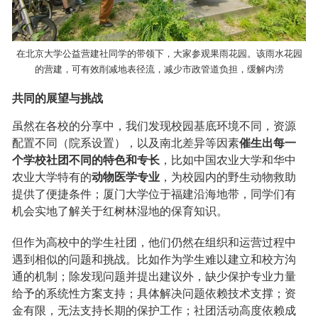
在北京大学公益营建社同学的带领下，大家参观果雨花园。该雨水花园
的营建，可有效削减地表径流，减少市政管道负担，缓解内涝
共同的展望与挑战
虽然在各校的分享中，我们发现校园基底环境不同，资源
配置不同（院系设置），以及南北差异等因素
催生出每一
个学校社团不同的特色和专长
，比如中国农业大学和华中
农业大学特有的
动物医学专业
，为校园内的野生动物救助
提供了便捷条件；厦门大学位于福建沿海地带，同学们有
机会实地了解关于红树林湿地的保育知识。
但作为高校中的学生社团，他们仍然在组织和运营过程中
遇到相似的问题和挑战。比如作为学生难以建立和校方沟
通的机制；除发现问题并提出建议外，缺少保护专业力量
给予的系统性方案支持；具体解决问题依赖技术支撑；资
金有限，无法支持长期的保护工作；社团活动高度依赖成