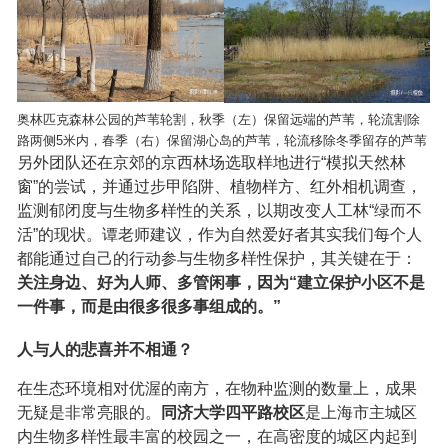
奥林匹克森林公园的芦苇轮割，
秋季（左）保留远端的芦苇，轮流割除
路两侧5米内，
春季（右）保留湖心岛的芦苇，轮流移除冬季留存的芦苇
另外团队还在京郊的京西林场选取样地进行“模拟天然林
窗”的尝试，并通过步甲陷阱、植物样方、红外相机调查，
监测郁闭度与生物多样性的关系，以期改变人工林“绿而不
活”的现状。谭老师建议，作为自然爱好者其实我们每个人
都能通过自己的行动参与生物多样性保护，其关键在于：
关注身边、好为人师、多管闲事，因为“建立保护小区不是
一件事，而是由很多很多事组成的。”
人与人的悲喜并不相通？
在生态环境相对优渥的南方，在物种监测的数量上，成果
无疑是非常亮眼的。
同济大学四平路校区
是上海市主城区
内生物多样性最丰富的校园之一，在高密度的城区内起到