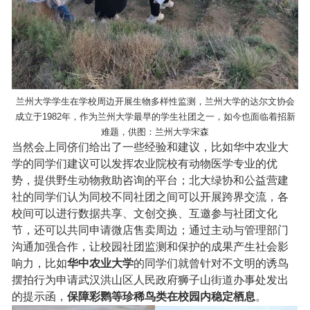
兰州大学学生在学校周边开展生物多样性监测，兰州大学的达尔文协会
成立于1982年，作为兰州大学最早的学生社团之一，如今也面临着招新
难题，供图：兰州大学宋森
当然会上同侪们给出了一些经验和建议，比如华中农业大
学的同学们建议可以发挥农业院校有动物医学专业的优
势，提供野生动物救助咨询的平台；北大绿协和公益营建
社的同学们认为同校不同社团之间可以开展跨界交流，各
校间可以进行数据共享、文创交换、互邀参与社团文化
节，还可以共同申请微店售卖周边；通过主动与管理部门
沟通加强合作，让校园社团监测和保护的成果产生社会影
响力，比如
华中农业大学
的同学们就曾针对不文明的诱鸟
摆拍行为申请武汉洪山区人民政府狮子山街道办事处发出
的提示函，
保障彩鹮等珍稀鸟类在校园内稳定栖息
。