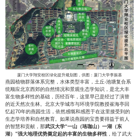
厦门大学翔安校区绿化提升规划图，供图：厦门大学李振基
燕园植物群落体系完整，水体类型丰富，土丘-池塘复合系
统顺应北京西郊的自然情况和景观生态学知识，是北大丰
富生物多样性的基础，历经百年，这里早已是经过了演替
的近天然次生林。北京大学城市与环境学院教授崔海亭回
忆起70年的燕园生活，依然感慨和感恩于在这里接受到的
生态学培养和自然教育。如果说燕园的宝贵要得益于前人
的智慧和贡献，那
武汉大学“一山（珞珈山）一湖（东
湖）”强大地理优势奠定起的丰富的生物多样性
，给了武大