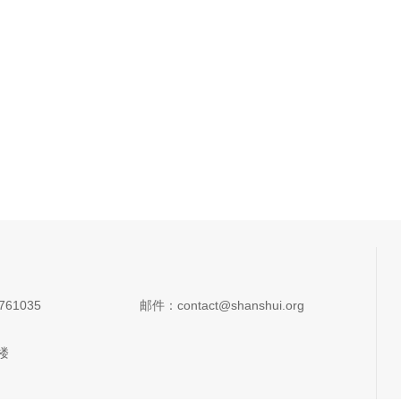
761035
邮件：contact@shanshui.org
楼