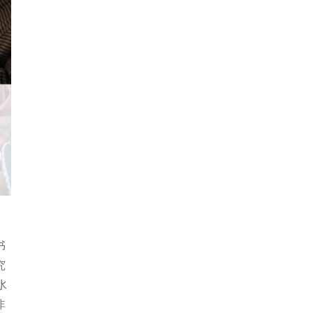
书
究
山水
非