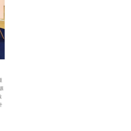
重
源
核
计