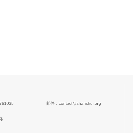
761035
邮件：contact@shanshui.org
楼