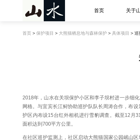
首页
关于
首页
>
保护项目
>
大熊猫栖息地与森林保护
>
具体项目
> 
2018年，山水在关坝保护小区和李子坝村进一步细化
网格。与宜宾长江鲟协助巡护队队长周涛合作，布设
护区内布设15台红外相机进行雪豹调查。截至12月31
面积达到700平方公里。
在社区巡护监测上，社区启动大熊猫国家公园岷山区