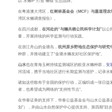
以“水獭IP”打造“獭镇”生态品牌。
在粤港澳大湾区，
红树林基金会（MCF）与嘉道理农
湾区水獭调查报告》。
在四川成都，
在河处的“与獭共栖公民科学计划”
以公
量，开展持续的科学监测与行动实践。
在浙江舟山的
金塘岛
，
杭州原乡野地生态保护与研究
种群，并推动建立了“金塘水獭友好社区保护地”。
山水
也在青海玉树持续监测城区的欧亚水獭种群，
安
河流域，携手当地社区进行长期监测与巡护，记录水獭
诸如这些散布于全国的保护行动，正编织成一张日益
者，也希望成为网络的“支持性节点”。
在华泰证券的支持下，华泰公益基金会与山水公益基
划”），并由山水自然保护中心提供支持。第四期“
跬