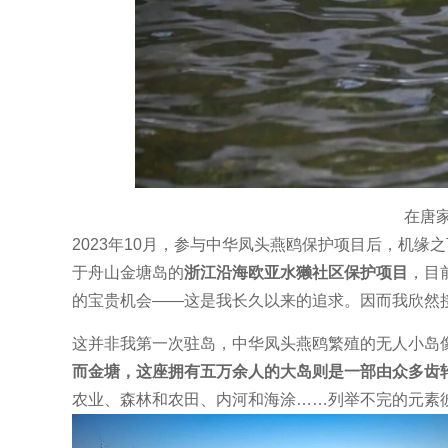
在唐
2023年10月，参与中华凤头燕鸥保护项目后，机
于舟山金塘岛的
浙江沿海欧亚水獭社区保护项目
，目
的宝贵机会——这是我长久以来的追求。因而我欣然
这并非我第一次驻岛，中华凤头燕鸥繁殖的无人小岛
而金塘，这座拥有五万余人的大岛则是一部由众多齿
农业、森林和农田、内河和海涂……列举不完的元素