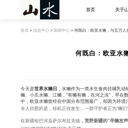
首页
关于
首页
>
信息中心
>
新闻中心
> 何既白：欧亚水獭，与五万人
何既白：欧亚水
今天是
世界水獭日
，水獭作为一类水生食肉目哺乳动物
獭
、小爪水獭、江獭，“有獭有獭，在河之涘”，早在
中，欧亚水獭曾经在中国分布范围最广，却因为环境
令人欣慰的是，转机正在发生，一群守护者正为“獭们
在新疆哈巴河县萨尔布拉克镇
，荒野新疆的“寻獭发声