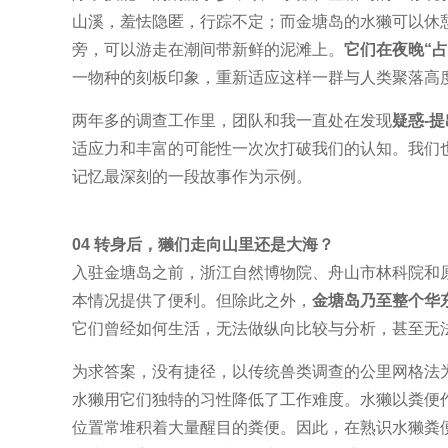
山溪，羞怯隐匿，行踪不定；而金塘岛的水獭可以休
旁，可以游走在潮间带新鲜的泥滩上。
它们在夜晚“
一物种的刻板印象，重新适应这样一群与人类聚落高
两年多的调查工作里，团队和我一直处在发现
疑惑-
适应力和丰富的可能性一次次打破我们的认知。我们
记忆最深刻的一段故事作为示例。
04
转身后，獭们走向山里还是大海？
入驻金塘岛之前，浙江自然博物院、舟山市林科院和
本情况提供了便利。但除此之外，
金塘岛乃至整个华
它们曾经如何生活，无法做纵向比较与分析，甚至无
为求答案，没有捷径，以传统兽类调查的公里网格法
水獭用它们独特的习性降低了工作难度。水獭以粪便
位置常堆积着大量醒目的粪便。因此，在熟识水獭粪