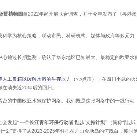
场暨植物园
自2022年起开展联合调查，并于今年发布了《粤港
民科学为核心策略，联动市民、科研机构、媒体与政府等多元力
中心
通过长期监测，确认了华东地区已知最大、最稳定的欧亚水
装人工巢箱以缓解水獭的生存压力
（👈点击）；在四川平武的火
在消失近20年后的回归。
紧密的中国欧亚水獭保护网络。我们既是这张网络中的一线行动
金会发起
“一个长江青年环保行动者‘跬步’支持计划”
（简称“跬步
步计划
”支持了从2023-2025年驻扎在舟山金塘岛的何既白，彼时