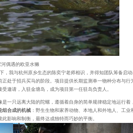
家河偶遇的欧亚水獭
缘之下，我与杭州原乡生态的陈奕宁老师相识，并得知团队筹备启动
前正处于招兵买马的阶段。项目提供长期监测单一物种分布与行
接受邀请，入驻金塘岛，成为项目第一任驻岛负责人。
像是一只远离大陆的陀螺，遵循着自身的简单规律稳定地运行着
轮组合成的机械
：野生生物和家养动物、本地人和外地人、工业
彼此影响和制衡，最终达成独特而巧妙的平衡。