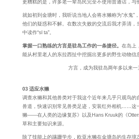
更糟糕的是，许多老一辈岛民完全不使用普通话，与
就如初到金塘时，我听说当地人会将水獭称为“水鬼”
他们的疑惑和不解。在数次失败的交流后我才弄清，当
中读作“sī ta”。
掌握一口熟练的方言是驻岛工作的一条捷径。
在岛上
能从村里老人的东拉西扯中挖掘出更多的野生动物信息
方言，成为我驻岛两年多以来一
03
适应水獭
调查水獭和其他兽类对于我这个近年来几乎只观鸟的
兽道，快速识别常见兽类足迹，安装红外相机……这
獭——在人类的边缘复苏》以及Hans Kruuk的《Otters: Ec
草和主要知识来源。
除了技能上的蹒跚学步，欧亚水獭在金塘岛的生存境