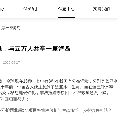
山水
保护项目
信息中心
支持我们
共享一座海岛
獭，与五万人共享一座海岛
2026-05-27
，全球现存13种，其中有3种在我国有分布记录，分别是
欧亚
数千年前，中国古人便注意到了这些水中生灵。而在这三种水獭
污染，栖息地破碎化，非法捕猎等原因，种群数量急剧下降。
”的回归而努力：
·守护西北极北”项目
将物种保护与生态旅游、乡村振兴相结合，