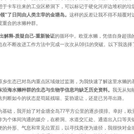
憩于卡车往来的工业区桥洞下，可以标记于硬化河岸边堆积的垃
占领”了日间由人类主宰的金塘岛。
这样的反差让我不得不颠覆对
度重合的水獭种群。
提出解释-质疑自己-重新验证
的循环中。欧亚水獭，凭借自身超强
也在不断改进工作方法中完成一次次从0到1的突破。以下我选择
原乡生态已对岛内重点区域做过监测，为我快速了解这里水獭的
东沿海水獭种群的生态与生物学信息均缺乏历史资料。
我无从知
法判断如今的状态是苟延残喘、妥协退让，还是已另寻出路。
为基础，我开始了对金塘全岛77平方公里的逐步摸排。幸好，欧
作为个体间沟通的媒介，在桥洞、水道交汇处、通道出入口等关
便的外形、气息和常见位置后，以寻找粪便为途径，我很快对金