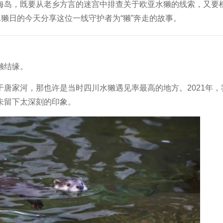
海岛，既要从老乡方言的迷宫中排查关于欧亚水獭的线索，又要
水獭日的今天分享这位一线守护者为“獭”奔走的故事。
獭结缘。
于
唐家河
，那也许是当时四川水獭遇见率最高的地方。2021年，
未留下太深刻的印象。