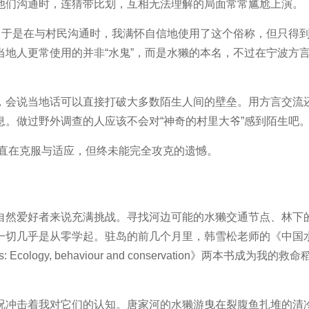
他们沟通时，连猜带比划，互相无法理解的局面常常尴尬上演。
，于是在与村民沟通时，我满怀自信地使用了这个俗称，但只得
地人更常使用的并非“水鬼”，而是水獭的本名，不过在宁波方
，会说当地话可以直接打破大多数陌生人间的壁垒。用方言交流
。做过野外调查的人应该不会对“神奇的村里大爷”感到陌生吧
直在克服与适应，但终未能完全攻克的遗憾。
自然爱好者来说充满挑战。寻找河边可能的水獭交通节点、林下
一切几乎是从零学起。驻岛的前几个月里，韩雪松老师的《中国
ology, behaviour and conservation》两本书成为我的救命
况冲击着我对它们的认知。唐家河的水獭游曳在裂腹鱼扎堆的清