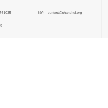
761035
邮件：contact@shanshui.org
楼
楼6单元
2单元
保热通澜沧江边
2单元
委会
楼
照片AI识别助手
潜力OECMs案例平台