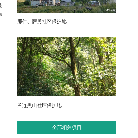
能
碳
那仁、萨勇社区保护地
孟连黑山社区保护地
全部相关项目