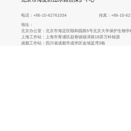
电话：+86-10-62761034
传真：+86-10-62
地址：
北京办公室：北京市海淀区颐和园路5号北京大学保护生物学
上海工作站：上海市青浦区赵巷镇镇泽路18弄万科锦源
成都工作站：四川省成都市成华区金域蓝湾3栋
昆明工作站：云南省昆明市五华区嘉城大厦二单元
西宁工作站：青海省西宁市城西区西川南路49号世纪丽都2号
玉树工作站：青海省玉树藏族自治州结古镇上民南小区6号楼
昂赛工作站：青海省玉树藏族自治州杂多县昂赛乡年都二社
嘉塘工作站：青海省玉树藏族自治州称多县珍秦镇二村
拉萨工作站：西藏自治区拉萨市城关区八一路解甲园小区14栋
墨脱格林工作站：西藏自治区林芝市墨脱县背崩乡格林村村
海口工作站：海南省海口市美兰区美祥横路2号和风江岸9号
相关链接：
大猫谷自然体验
BIA生物多样性影响评估工具
红外相机