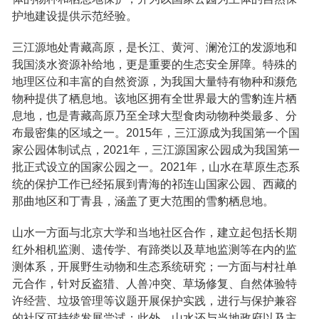
护地建设提供示范经验。
三江源地处青藏高原，是长江、黄河、澜沧江的发源地和
我国淡水资源补给地，更是重要的生态安全屏障。特殊的
地理区位和丰富的自然资源，为我国大量特有物种和濒危
物种提供了栖息地。该地区拥有全世界最大的雪豹连片栖
息地，也是青藏高原乃至全球大型食肉动物种类最多、分
布最密集的区域之一。2015年，三江源成为我国第一个国
家公园体制试点，2021年，三江源国家公园成为我国第一
批正式设立的国家公园之一。2021年，山水在草原生态系
统的保护工作已经拓展到青海的祁连山国家公园、西藏的
那曲地区和丁青县，涵盖了更大范围的雪豹栖息地。
山水一方面与北京大学和当地社区合作，建立起包括长期
红外相机监测、遗传学、有蹄类以及草地监测等在内的监
测体系，开展野生动物和生态系统研究；一方面与村社单
元合作，针对反盗猎、人兽冲突、草场修复、自然体验特
许经营、垃圾管理等议题开展保护实践，进行与保护兼容
的社区可持续发展尝试；此外，山水还与当地政府以及主