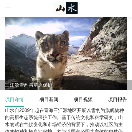
三江源雪豹与草原保护
项目详情
项目新闻
项目视频
项目报告
山水自2009年起在青海三江源地区开展以雪豹为旗舰物种
的高原生态系统保护工作。基于传统文化和科学研究，山
水尝试在气候变化和市场经济的背景下，推动以社区为主
体的物种和栖息地保护，并为以国家公园为主体的自然保